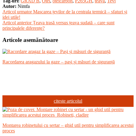
Tag-uri:
GRAD B
,
Otel
,
otelcarbon
,
P265GH
,
teava
,
Tevi
Autor:
Nimfa
Articol urmator
Mascarea țevilor de la centrala termică – sfaturi și
idei utile!
Articol anterior
Țeava trasă versus țeava sudată – care sunt
principalele diferențe?
Articole asemănătoare
Racordarea aragazului la gaze – pași și măsuri de siguranță
citeste articolul
Montarea robinetului cu sertar – ghid util pentru simplificarea acestui
proces