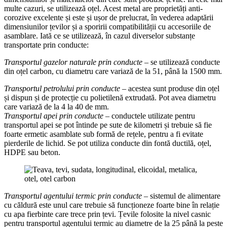
multe cazuri, se utilizează oțel. Acest metal are proprietăți anti-
corozive excelente și este și ușor de prelucrat, în vederea adaptării
dimensiunilor țevilor și a sporirii compatibilității cu accesoriile de
asamblare. Iată ce se utilizează, în cazul diverselor substanțe
transportate prin conducte:
Transportul gazelor naturale prin conducte
– se utilizează conducte
din oțel carbon, cu diametru care variază de la 51, până la 1500 mm.
Transportul petrolului prin conducte
– acestea sunt produse din oțel
și dispun și de protecție cu polietilenă extrudată. Pot avea diametru
care variază de la 4 la 40 de mm.
Transportul apei prin conducte
– conductele utilizate pentru
transportul apei se pot întinde pe sute de kilometri și trebuie să fie
foarte ermetic asamblate sub formă de rețele, pentru a fi evitate
pierderile de lichid. Se pot utiliza conducte din fontă ductilă, oțel,
HDPE sau beton.
Transportul agentului termic prin conducte
– sistemul de alimentare
cu căldură este unul care trebuie să funcționeze foarte bine în relație
cu apa fierbinte care trece prin țevi. Țevile folosite la nivel casnic
pentru transportul agentului termic au diametre de la 25 până la peste