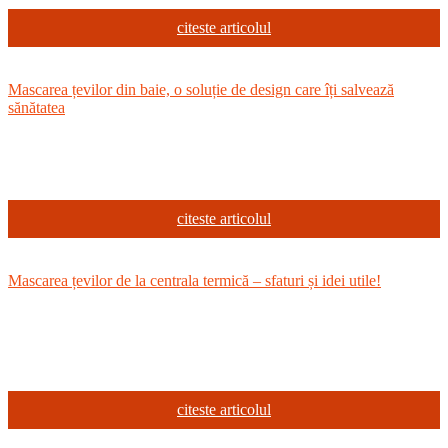
citeste articolul
Mascarea țevilor din baie, o soluție de design care îți salvează
sănătatea
citeste articolul
Mascarea țevilor de la centrala termică – sfaturi și idei utile!
citeste articolul