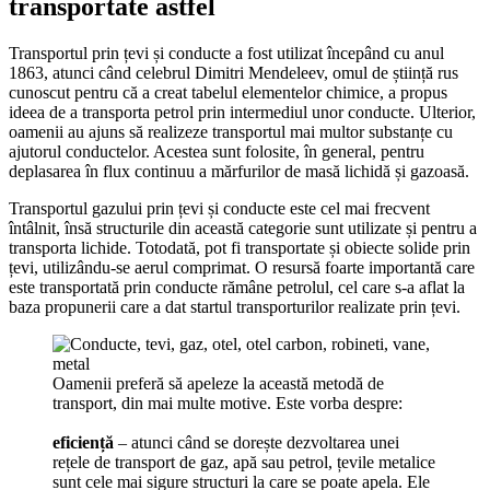
transportate astfel
Transportul prin țevi și conducte a fost utilizat începând cu anul
1863, atunci când celebrul Dimitri Mendeleev, omul de știință rus
cunoscut pentru că a creat tabelul elementelor chimice, a propus
ideea de a transporta petrol prin intermediul unor conducte. Ulterior,
oamenii au ajuns să realizeze transportul mai multor substanțe cu
ajutorul conductelor. Acestea sunt folosite, în general, pentru
deplasarea în flux continuu a mărfurilor de masă lichidă și gazoasă.
Transportul gazului prin țevi și conducte este cel mai frecvent
întâlnit, însă structurile din această categorie sunt utilizate și pentru a
transporta lichide. Totodată, pot fi transportate și obiecte solide prin
țevi, utilizându-se aerul comprimat. O resursă foarte importantă care
este transportată prin conducte rămâne petrolul, cel care s-a aflat la
baza propunerii care a dat startul transporturilor realizate prin țevi.
Oamenii preferă să apeleze la această metodă de
transport, din mai multe motive. Este vorba despre:
eficiență
– atunci când se dorește dezvoltarea unei
rețele de transport de gaz, apă sau petrol, țevile metalice
sunt cele mai sigure structuri la care se poate apela. Ele