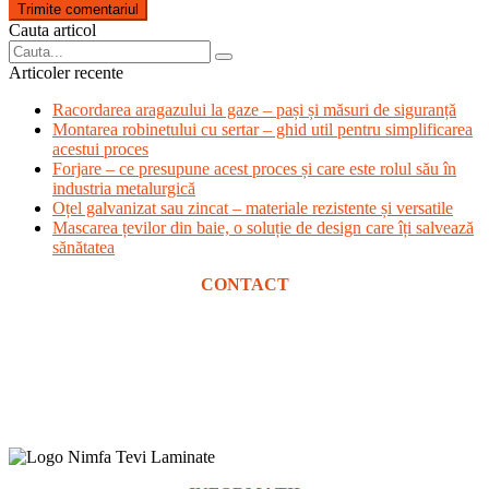
Trimite comentariul
Cauta articol
Articoler recente
Racordarea aragazului la gaze – pași și măsuri de siguranță
Montarea robinetului cu sertar – ghid util pentru simplificarea
acestui proces
Forjare – ce presupune acest proces și care este rolul său în
industria metalurgică
Oțel galvanizat sau zincat – materiale rezistente și versatile
Mascarea țevilor din baie, o soluție de design care îți salvează
sănătatea
CONTACT
Șoseaua de Centură 107B, Popești-Leordeni 077160, Ilfov
TEL/FAX: +40 (0)21 344 64 52
office@tevi-laminate.ro