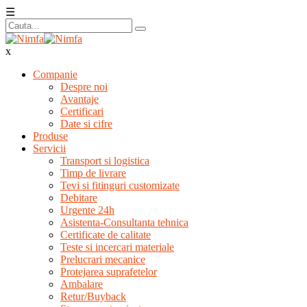
☰
x
Companie
Despre noi
Avantaje
Certificari
Date si cifre
Produse
Servicii
Transport si logistica
Timp de livrare
Tevi si fitinguri customizate
Debitare
Urgente 24h
Asistenta-Consultanta tehnica
Certificate de calitate
Teste si incercari materiale
Prelucrari mecanice
Protejarea suprafetelor
Ambalare
Retur/Buyback