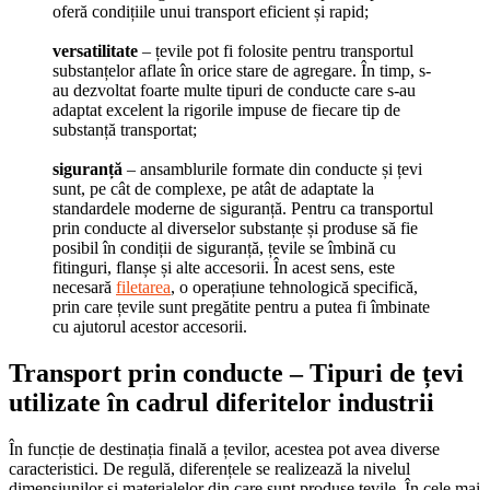
oferă condițiile unui transport eficient și rapid;
versatilitate
– țevile pot fi folosite pentru transportul
substanțelor aflate în orice stare de agregare. În timp, s-
au dezvoltat foarte multe tipuri de conducte care s-au
adaptat excelent la rigorile impuse de fiecare tip de
substanță transportat;
siguranță
– ansamblurile formate din conducte și țevi
sunt, pe cât de complexe, pe atât de adaptate la
standardele moderne de siguranță. Pentru ca transportul
prin conducte al diverselor substanțe și produse să fie
posibil în condiții de siguranță, țevile se îmbină cu
fitinguri, flanșe și alte accesorii. În acest sens, este
necesară
filetarea
, o operațiune tehnologică specifică,
prin care țevile sunt pregătite pentru a putea fi îmbinate
cu ajutorul acestor accesorii.
Transport prin conducte – Tipuri de țevi
utilizate în cadrul diferitelor industrii
În funcție de destinația finală a țevilor, acestea pot avea diverse
caracteristici. De regulă, diferențele se realizează la nivelul
dimensiunilor și materialelor din care sunt produse țevile. În cele mai