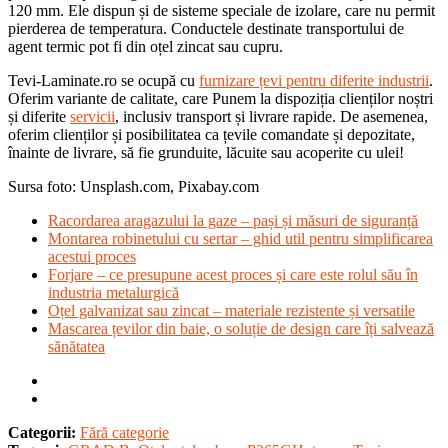
120 mm. Ele dispun și de sisteme speciale de izolare, care nu permit
pierderea de temperatura. Conductele destinate transportului de
agent termic pot fi din oțel zincat sau cupru.
Tevi-Laminate.ro se ocupă cu
furnizare țevi pentru diferite industrii
.
Oferim variante de calitate, care Punem la dispoziția clienților noștri
și diferite
servicii
, inclusiv transport și livrare rapide. De asemenea,
oferim clienților și posibilitatea ca țevile comandate și depozitate,
înainte de livrare, să fie grunduite, lăcuite sau acoperite cu ulei!
Sursa foto: Unsplash.com, Pixabay.com
Racordarea aragazului la gaze – pași și măsuri de siguranță
Montarea robinetului cu sertar – ghid util pentru simplificarea
acestui proces
Forjare – ce presupune acest proces și care este rolul său în
industria metalurgică
Oțel galvanizat sau zincat – materiale rezistente și versatile
Mascarea țevilor din baie, o soluție de design care îți salvează
sănătatea
Categorii:
Fără categorie