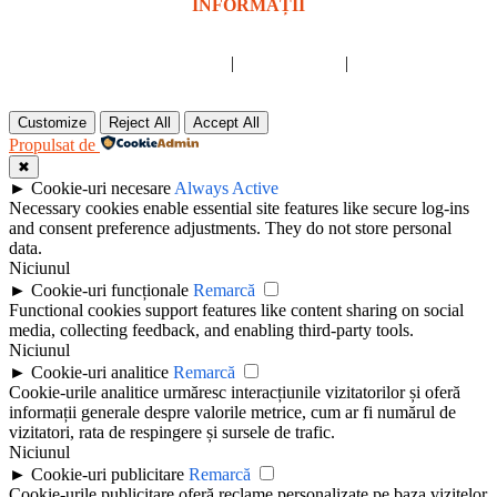
INFORMAȚII
Despre noi
|
Privacy Policy
|
Termeni și condiții
Customize
Reject All
Accept All
Propulsat de
✖
►
Cookie-uri necesare
Always Active
Necessary cookies enable essential site features like secure log-ins
and consent preference adjustments. They do not store personal
data.
Niciunul
►
Cookie-uri funcționale
Remarcă
Functional cookies support features like content sharing on social
media, collecting feedback, and enabling third-party tools.
Niciunul
►
Cookie-uri analitice
Remarcă
Cookie-urile analitice urmăresc interacțiunile vizitatorilor și oferă
informații generale despre valorile metrice, cum ar fi numărul de
vizitatori, rata de respingere și sursele de trafic.
Niciunul
►
Cookie-uri publicitare
Remarcă
Cookie-urile publicitare oferă reclame personalizate pe baza vizitelor