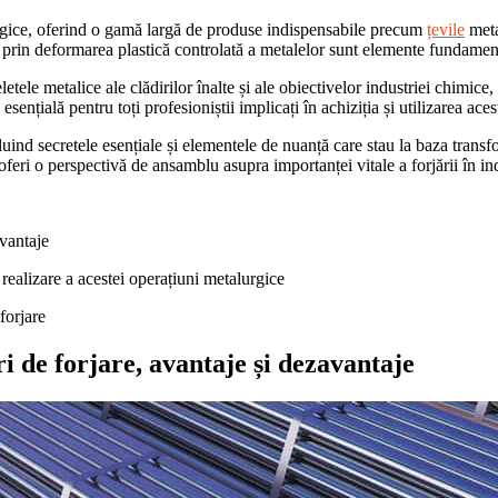
urgice, oferind o gamă largă de produse indispensabile precum
țevile
meta
 prin deformarea plastică controlată a metalelor sunt elemente fundament
letele metalice ale clădirilor înalte și ale obiectivelor industriei chimic
esențială pentru toți profesioniștii implicați în achiziția și utilizarea ac
uind secretele esențiale și elementele de nuanță care stau la baza transf
 va oferi o perspectivă de ansamblu asupra importanței vitale a forjării în 
avantaje
e realizare a acestei operațiuni metalurgice
 forjare
uri de forjare, avantaje și dezavantaje