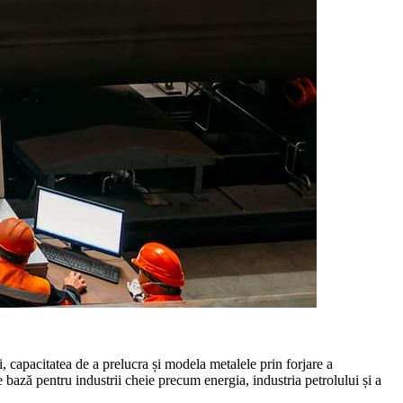
ui, capacitatea de a prelucra și modela metalele prin forjare a
e bază pentru industrii cheie precum energia, industria petrolului și a