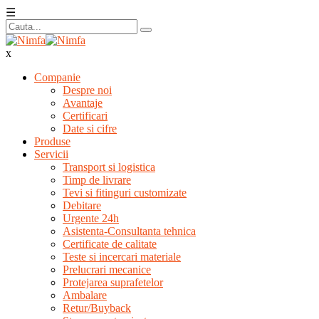
☰
x
Companie
Despre noi
Avantaje
Certificari
Date si cifre
Produse
Servicii
Transport si logistica
Timp de livrare
Tevi si fitinguri customizate
Debitare
Urgente 24h
Asistenta-Consultanta tehnica
Certificate de calitate
Teste si incercari materiale
Prelucrari mecanice
Protejarea suprafetelor
Ambalare
Retur/Buyback