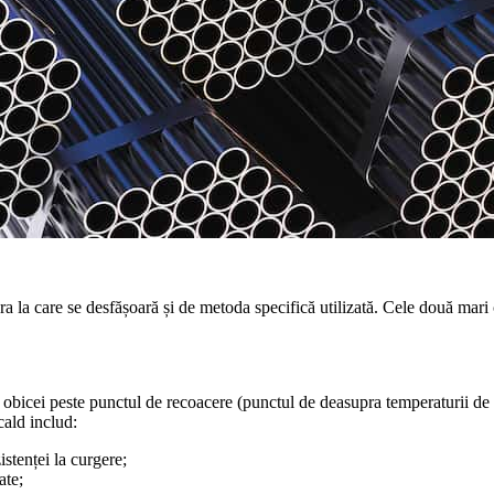
ura la care se desfășoară și de metoda specifică utilizată. Cele două mari c
obicei peste punctul de recoacere (punctul de deasupra temperaturii de re
cald includ:
stenței la curgere;
ate;