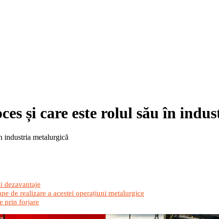
es și care este rolul său în indu
în industria metalurgică
 și dezavantaje
etape de realizare a acestei operațiuni metalurgice
e prin forjare