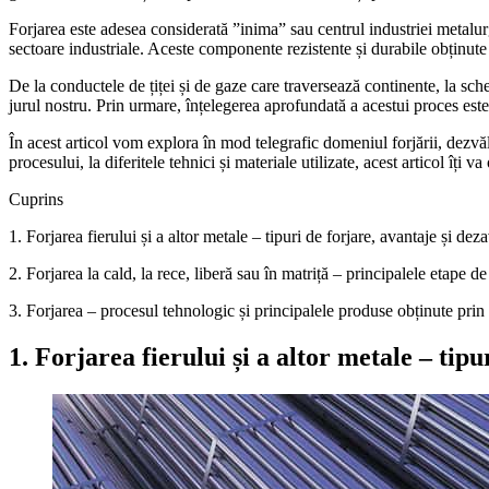
Forjarea este adesea considerată ”inima” sau centrul industriei metal
sectoare industriale. Aceste componente rezistente și durabile obținute
De la conductele de țiței și de gaze care traversează continente, la sche
jurul nostru. Prin urmare, înțelegerea aprofundată a acestui proces este 
În acest articol vom explora în mod telegrafic domeniul forjării, dezvăl
procesului, la diferitele tehnici și materiale utilizate, acest articol îți
Cuprins
1. Forjarea fierului și a altor metale – tipuri de forjare, avantaje și dez
2. Forjarea la cald, la rece, liberă sau în matriță – principalele etape d
3. Forjarea – procesul tehnologic și principalele produse obținute prin
1. Forjarea fierului și a altor metale – tip