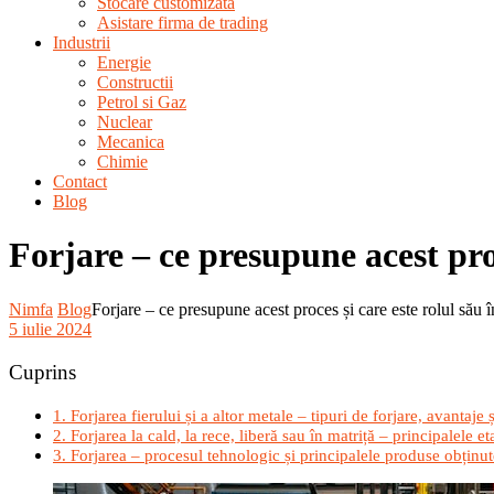
Stocare customizata
Asistare firma de trading
Industrii
Energie
Constructii
Petrol si Gaz
Nuclear
Mecanica
Chimie
Contact
Blog
Forjare – ce presupune acest proc
Nimfa
Blog
Forjare – ce presupune acest proces și care este rolul său 
5 iulie 2024
Cuprins
1. Forjarea fierului și a altor metale – tipuri de forjare, avantaje
2. Forjarea la cald, la rece, liberă sau în matriță – principalele 
3. Forjarea – procesul tehnologic și principalele produse obținut