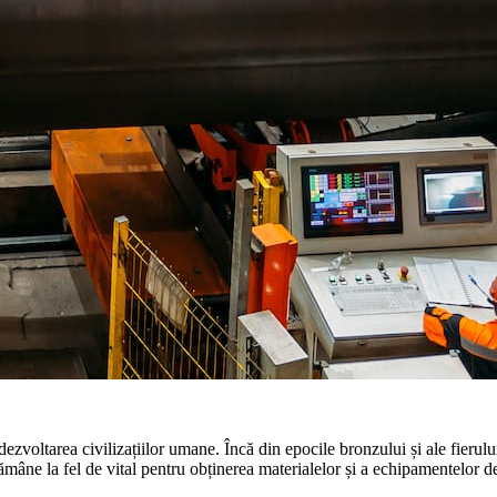
ru dezvoltarea civilizațiilor umane. Încă din epocile bronzului și ale fierul
rămâne la fel de vital pentru obținerea materialelor și a echipamentelor d