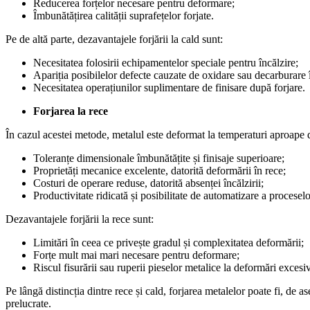
Reducerea forțelor necesare pentru deformare;
Îmbunătățirea calității suprafețelor forjate.
Pe de altă parte, dezavantajele forjării la cald sunt:
Necesitatea folosirii echipamentelor speciale pentru încălzire;
Apariția posibilelor defecte cauzate de oxidare sau decarburare î
Necesitatea operațiunilor suplimentare de finisare după forjare.
Forjarea la rece
În cazul acestei metode, metalul este deformat la temperaturi aproape d
Toleranțe dimensionale îmbunătățite și finisaje superioare;
Proprietăți mecanice excelente, datorită deformării în rece;
Costuri de operare reduse, datorită absenței încălzirii;
Productivitate ridicată și posibilitate de automatizare a proceselo
Dezavantajele forjării la rece sunt:
Limitări în ceea ce privește gradul și complexitatea deformării;
Forțe mult mai mari necesare pentru deformare;
Riscul fisurării sau ruperii pieselor metalice la deformări excesi
Pe lângă distincția dintre rece și cald, forjarea metalelor poate fi, de a
prelucrate.