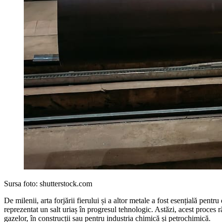
Sursa foto: shutterstock.com
De milenii, arta forjării fierului și a altor metale a fost esențială pent
reprezentat un salt uriaș în progresul tehnologic. Astăzi, acest proces 
gazelor, în construcții sau pentru industria chimică și petrochimică.